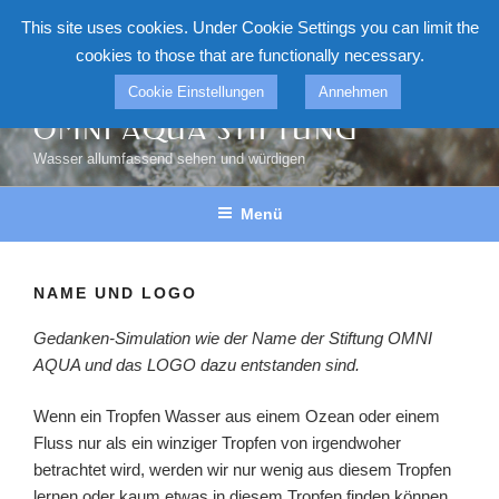
Zum
This site uses cookies. Under Cookie Settings you can limit the
Inhalt
cookies to those that are functionally necessary.
springen
Cookie Einstellungen
Annehmen
OMNI AQUA STIFTUNG
Wasser allumfassend sehen und würdigen
Menü
NAME UND LOGO
Gedanken-Simulation wie der Name der Stiftung OMNI
AQUA und das LOGO dazu entstanden sind.
Wenn ein Tropfen Wasser aus einem Ozean oder einem
Fluss nur als ein winziger Tropfen von irgendwoher
betrachtet wird, werden wir nur wenig aus diesem Tropfen
lernen oder kaum etwas in diesem Tropfen finden können.